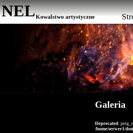
NEL
St
Kowalstwo artystyczne
Galeria
Deprecated
: preg_r
/home/serwer1/dom